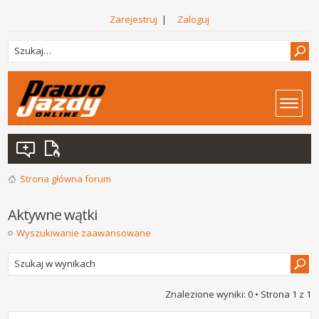
Zarejestruj
|
Zaloguj
Strona główna forum
Aktywne wątki
Wyszukiwanie zaawansowane
Znalezione wyniki: 0 • Strona
1
z
1