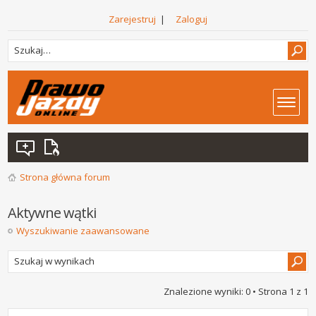
Zarejestruj
|
Zaloguj
Strona główna forum
Aktywne wątki
Wyszukiwanie zaawansowane
Znalezione wyniki: 0 • Strona
1
z
1