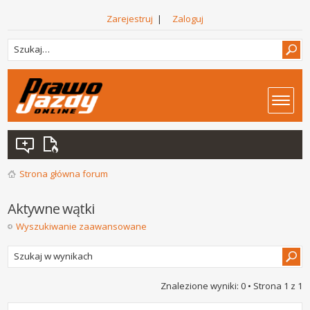
Zarejestruj
|
Zaloguj
Strona główna forum
Aktywne wątki
Wyszukiwanie zaawansowane
Znalezione wyniki: 0 • Strona
1
z
1