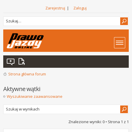
Zarejestruj
|
Zaloguj
Strona główna forum
Aktywne wątki
Wyszukiwanie zaawansowane
Znalezione wyniki: 0 • Strona
1
z
1