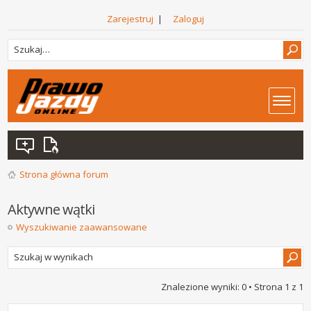
Zarejestruj
|
Zaloguj
Strona główna forum
Aktywne wątki
Wyszukiwanie zaawansowane
Znalezione wyniki: 0 • Strona
1
z
1