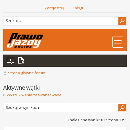
Zarejestruj
|
Zaloguj
Strona główna forum
Aktywne wątki
Wyszukiwanie zaawansowane
Znalezione wyniki: 0 • Strona
1
z
1