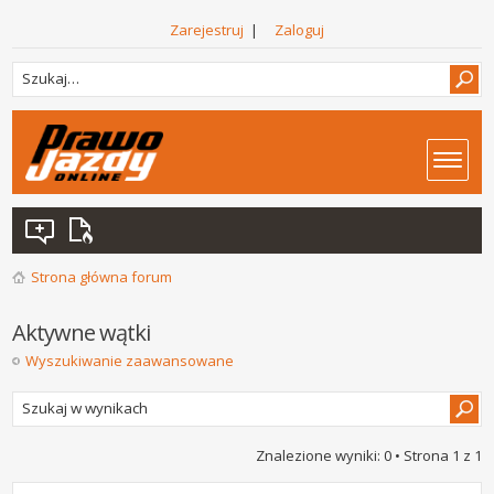
Zarejestruj
|
Zaloguj
Strona główna forum
Aktywne wątki
Wyszukiwanie zaawansowane
Znalezione wyniki: 0 • Strona
1
z
1