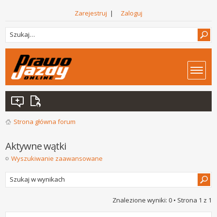
Zarejestruj
|
Zaloguj
Strona główna forum
Aktywne wątki
Wyszukiwanie zaawansowane
Znalezione wyniki: 0 • Strona
1
z
1