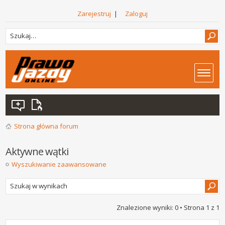
Zarejestruj
|
Zaloguj
Strona główna forum
Aktywne wątki
Wyszukiwanie zaawansowane
Znalezione wyniki: 0 • Strona
1
z
1