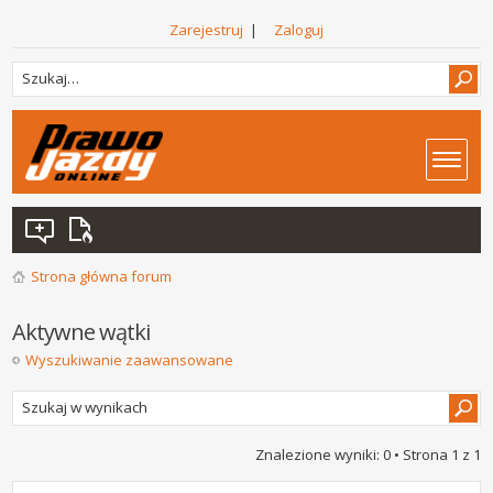
Zarejestruj
|
Zaloguj
Strona główna forum
Aktywne wątki
Wyszukiwanie zaawansowane
Znalezione wyniki: 0 • Strona
1
z
1