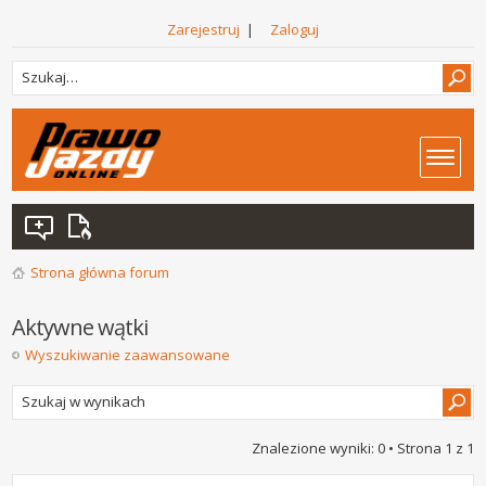
Zarejestruj
|
Zaloguj
Strona główna forum
Aktywne wątki
Wyszukiwanie zaawansowane
Znalezione wyniki: 0 • Strona
1
z
1