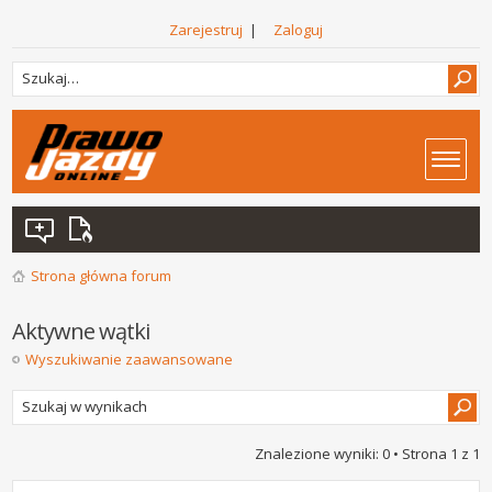
Zarejestruj
|
Zaloguj
Strona główna forum
Aktywne wątki
Wyszukiwanie zaawansowane
Znalezione wyniki: 0 • Strona
1
z
1