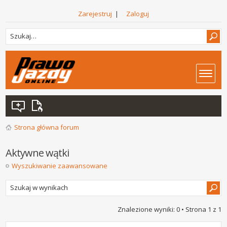
Zarejestruj
|
Zaloguj
Strona główna forum
Aktywne wątki
Wyszukiwanie zaawansowane
Znalezione wyniki: 0 • Strona
1
z
1