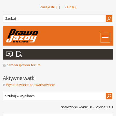
Zarejestruj
|
Zaloguj
Strona główna forum
Aktywne wątki
Wyszukiwanie zaawansowane
Znalezione wyniki: 0 • Strona
1
z
1