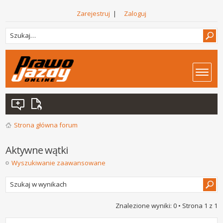
Zarejestruj
|
Zaloguj
Strona główna forum
Aktywne wątki
Wyszukiwanie zaawansowane
Znalezione wyniki: 0 • Strona
1
z
1