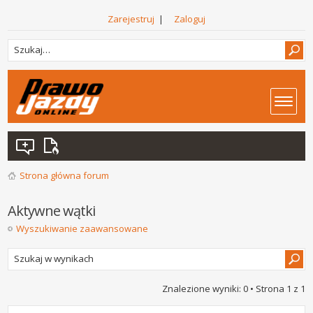
Zarejestruj
|
Zaloguj
Strona główna forum
Aktywne wątki
Wyszukiwanie zaawansowane
Znalezione wyniki: 0 • Strona
1
z
1