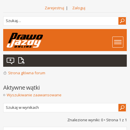
Zarejestruj
|
Zaloguj
Strona główna forum
Aktywne wątki
Wyszukiwanie zaawansowane
Znalezione wyniki: 0 • Strona
1
z
1