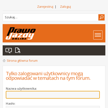
Zarejestruj
|
Zaloguj
Strona główna forum
Tylko zalogowani użytkownicy mogą
odpowiadać w tematach na tym forum.
Nazwa użytkownika:
Hasło: