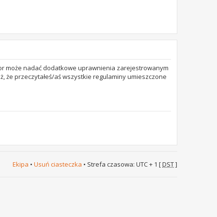
trator może nadać dodatkowe uprawnienia zarejestrowanym
też, że przeczytałeś/aś wszystkie regulaminy umieszczone
Ekipa
•
Usuń ciasteczka
• Strefa czasowa: UTC + 1 [
DST
]