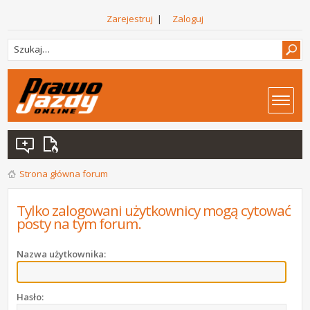
Zarejestruj
|
Zaloguj
Strona główna forum
Tylko zalogowani użytkownicy mogą cytować
posty na tym forum.
Nazwa użytkownika:
Hasło: