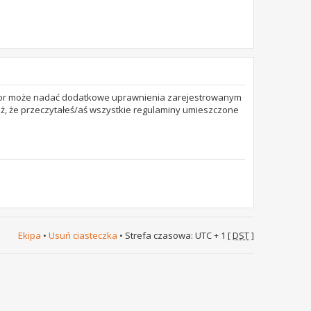
trator może nadać dodatkowe uprawnienia zarejestrowanym
też, że przeczytałeś/aś wszystkie regulaminy umieszczone
Ekipa
•
Usuń ciasteczka
• Strefa czasowa: UTC + 1 [
DST
]