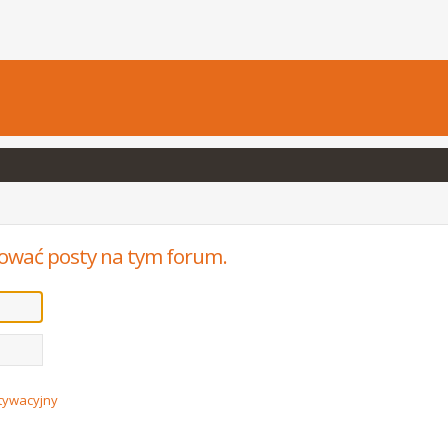
ować posty na tym forum.
ktywacyjny