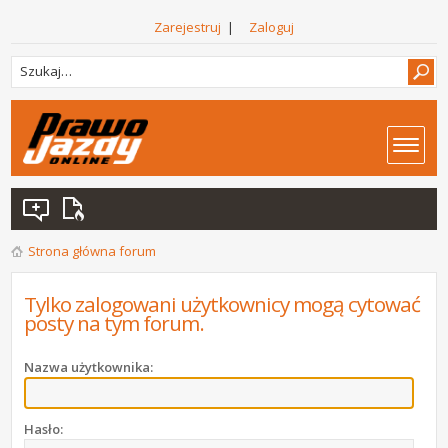
Zarejestruj
|
Zaloguj
Strona główna forum
Tylko zalogowani użytkownicy mogą cytować
posty na tym forum.
Nazwa użytkownika:
Hasło: