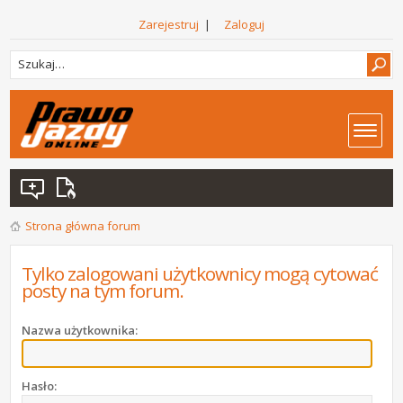
Zarejestruj
|
Zaloguj
Strona główna forum
Tylko zalogowani użytkownicy mogą cytować
posty na tym forum.
Nazwa użytkownika:
Hasło: