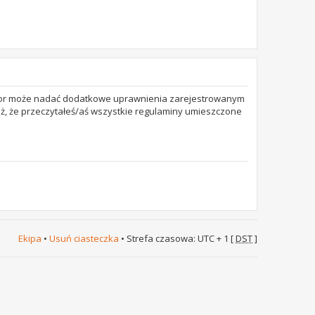
trator może nadać dodatkowe uprawnienia zarejestrowanym
też, że przeczytałeś/aś wszystkie regulaminy umieszczone
Ekipa
•
Usuń ciasteczka
• Strefa czasowa: UTC + 1 [
DST
]