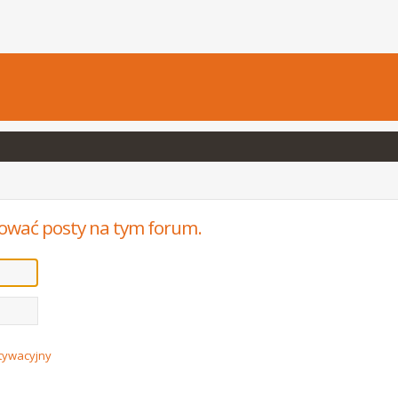
ować posty na tym forum.
ktywacyjny