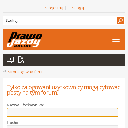
Zarejestruj
|
Zaloguj
Strona główna forum
Tylko zalogowani użytkownicy mogą cytować
posty na tym forum.
Nazwa użytkownika:
Hasło: