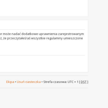
trator może nadać dodatkowe uprawnienia zarejestrowanym
też, że przeczytałeś/aś wszystkie regulaminy umieszczone
Ekipa
•
Usuń ciasteczka
• Strefa czasowa: UTC + 1 [
DST
]