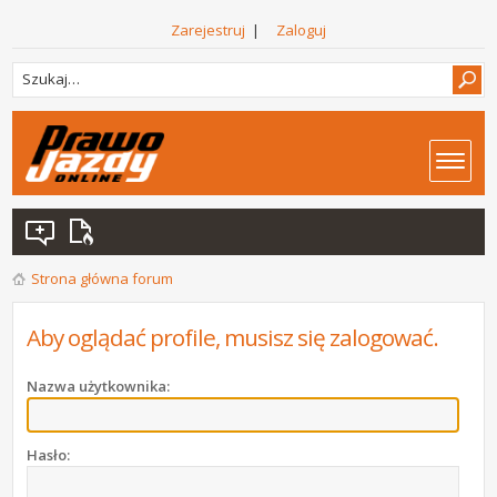
Zarejestruj
|
Zaloguj
Strona główna forum
Aby oglądać profile, musisz się zalogować.
Nazwa użytkownika:
Hasło: