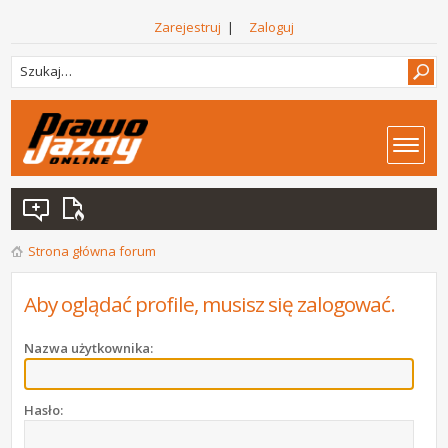
Zarejestruj
|
Zaloguj
Strona główna forum
Aby oglądać profile, musisz się zalogować.
Nazwa użytkownika:
Hasło: