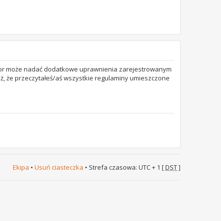
trator może nadać dodatkowe uprawnienia zarejestrowanym
też, że przeczytałeś/aś wszystkie regulaminy umieszczone
Ekipa
•
Usuń ciasteczka
• Strefa czasowa: UTC + 1 [
DST
]