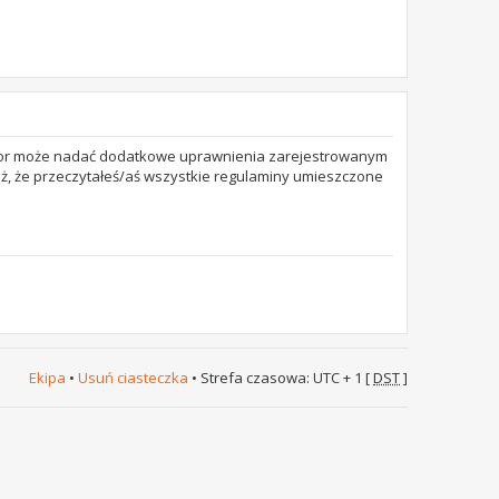
trator może nadać dodatkowe uprawnienia zarejestrowanym
też, że przeczytałeś/aś wszystkie regulaminy umieszczone
Ekipa
•
Usuń ciasteczka
• Strefa czasowa: UTC + 1 [
DST
]