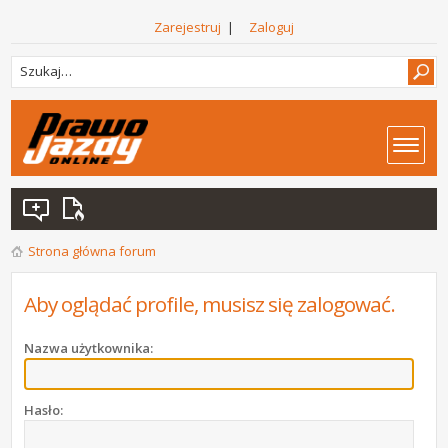
Zarejestruj
|
Zaloguj
Strona główna forum
Aby oglądać profile, musisz się zalogować.
Nazwa użytkownika:
Hasło: