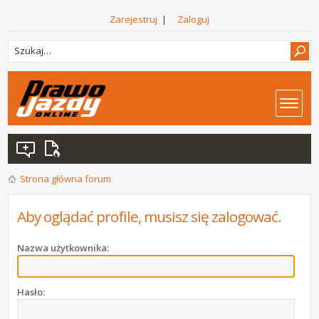
Zarejestruj
|
Zaloguj
Strona główna forum
Aby oglądać profile, musisz się zalogować.
Nazwa użytkownika:
Hasło: