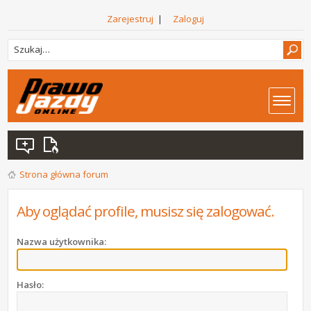
Zarejestruj
|
Zaloguj
Strona główna forum
Aby oglądać profile, musisz się zalogować.
Nazwa użytkownika:
Hasło: