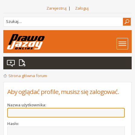
Zarejestruj
|
Zaloguj
Strona główna forum
Aby oglądać profile, musisz się zalogować.
Nazwa użytkownika:
Hasło: