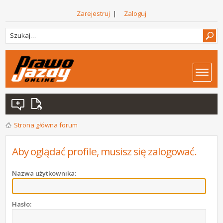
Zarejestruj
|
Zaloguj
Strona główna forum
Aby oglądać profile, musisz się zalogować.
Nazwa użytkownika:
Hasło: