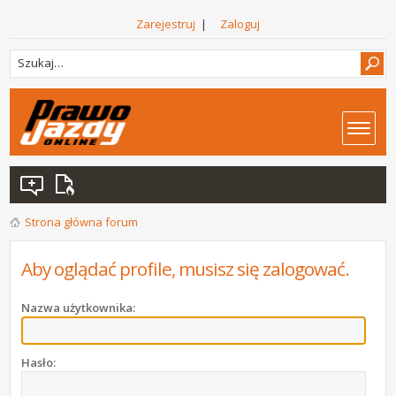
Zarejestruj
|
Zaloguj
Strona główna forum
Aby oglądać profile, musisz się zalogować.
Nazwa użytkownika:
Hasło: