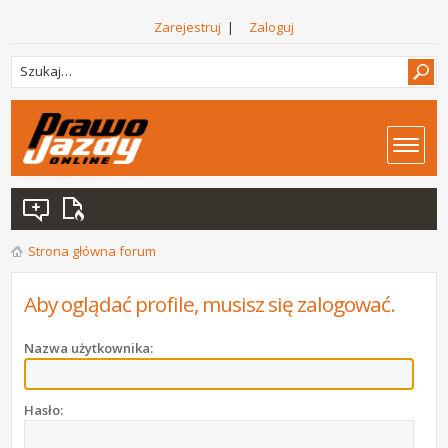
Zarejestruj
|
Zaloguj
Strona główna forum
Aby oglądać profile, musisz się zalogować.
Nazwa użytkownika:
Hasło: