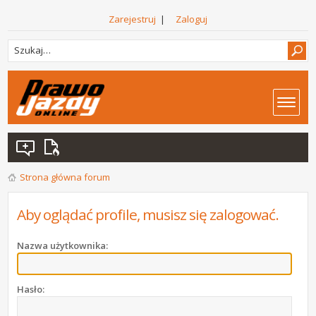
Zarejestruj
|
Zaloguj
Strona główna forum
Aby oglądać profile, musisz się zalogować.
Nazwa użytkownika:
Hasło: