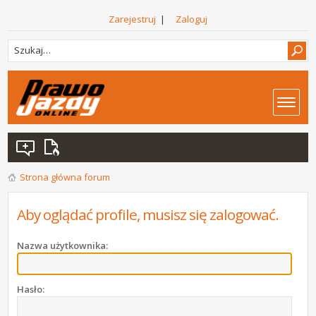
Zarejestruj
|
Zaloguj
Strona główna forum
Aby oglądać profile, musisz się zalogować.
Nazwa użytkownika:
Hasło: