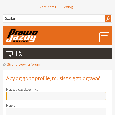
Zarejestruj
|
Zaloguj
Strona główna forum
Aby oglądać profile, musisz się zalogować.
Nazwa użytkownika:
Hasło: