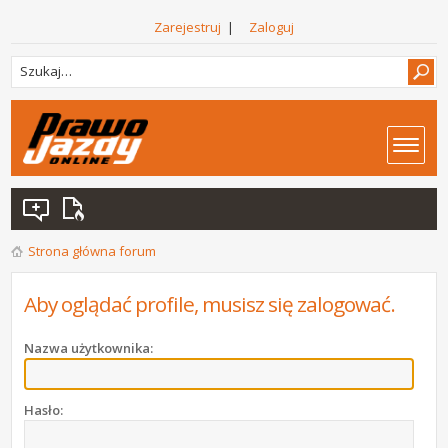
Zarejestruj
|
Zaloguj
Strona główna forum
Aby oglądać profile, musisz się zalogować.
Nazwa użytkownika:
Hasło: