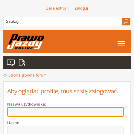
Zarejestruj
|
Zaloguj
Strona główna forum
Aby oglądać profile, musisz się zalogować.
Nazwa użytkownika:
Hasło: