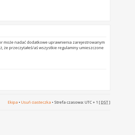
trator może nadać dodatkowe uprawnienia zarejestrowanym
też, że przeczytałeś/aś wszystkie regulaminy umieszczone
Ekipa
•
Usuń ciasteczka
• Strefa czasowa: UTC + 1 [
DST
]