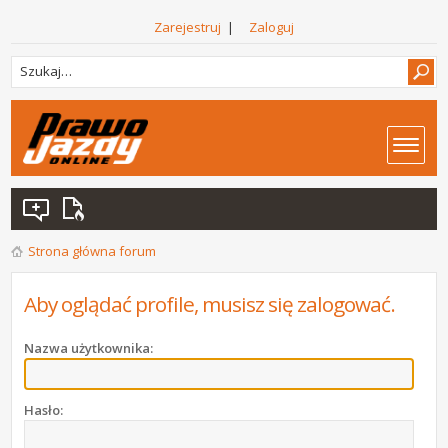
Zarejestruj
|
Zaloguj
Strona główna forum
Aby oglądać profile, musisz się zalogować.
Nazwa użytkownika:
Hasło: