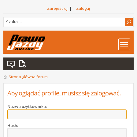
Zarejestruj
|
Zaloguj
Strona główna forum
Aby oglądać profile, musisz się zalogować.
Nazwa użytkownika:
Hasło: