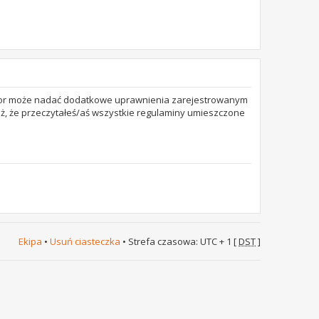
trator może nadać dodatkowe uprawnienia zarejestrowanym
też, że przeczytałeś/aś wszystkie regulaminy umieszczone
Ekipa
•
Usuń ciasteczka
• Strefa czasowa: UTC + 1 [
DST
]