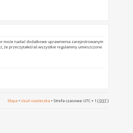
trator może nadać dodatkowe uprawnienia zarejestrowanym
też, że przeczytałeś/aś wszystkie regulaminy umieszczone
Ekipa
•
Usuń ciasteczka
• Strefa czasowa: UTC + 1 [
DST
]