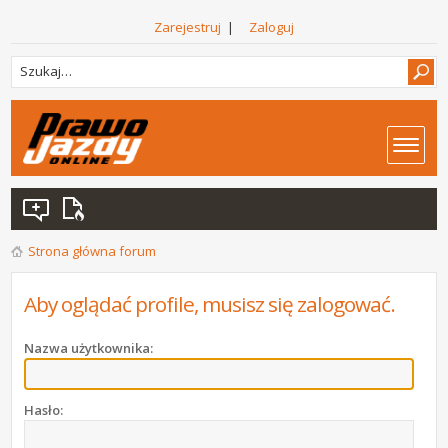
Zarejestruj
|
Zaloguj
Strona główna forum
Aby oglądać profile, musisz się zalogować.
Nazwa użytkownika:
Hasło: