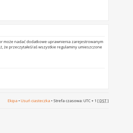
trator może nadać dodatkowe uprawnienia zarejestrowanym
też, że przeczytałeś/aś wszystkie regulaminy umieszczone
Ekipa
•
Usuń ciasteczka
• Strefa czasowa: UTC + 1 [
DST
]