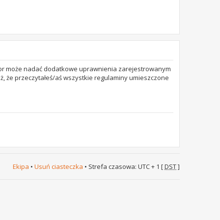
trator może nadać dodatkowe uprawnienia zarejestrowanym
też, że przeczytałeś/aś wszystkie regulaminy umieszczone
Ekipa
•
Usuń ciasteczka
• Strefa czasowa: UTC + 1 [
DST
]